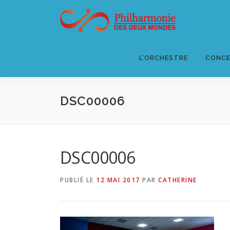
Aller
au
contenu
L’ORCHESTRE
CONCE
DSC00006
DSC00006
PUBLIÉ LE
12 MAI 2017
PAR
CATHERINE