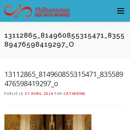
Aller
au
Menu
contenu
L’ORCHESTRE
CONCERTS & BILLETTERIE 26-27
13112865_814960855315471_8355
89476598419297_O
ACCUEILLIR LA PHILHARMONIE
13112865_814960855315471_835589
SOUTENEZ LA PHILHARMONIE
CONTACT
476598419297_o
PUBLIÉ LE
27 AVRIL 2024
PAR
CATHERINE