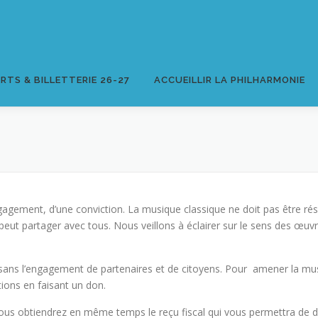
RTS & BILLETTERIE 26-27
ACCUEILLIR LA PHILHARMONIE
gement, d’une conviction. La musique classique ne doit pas être rése
eut partager avec tous. Nous veillons à éclairer sur le sens des œuv
sans l’engagement de partenaires et de citoyens. Pour amener la mu
ions en faisant un don.
Vous obtiendrez en même temps le reçu fiscal qui vous permettra de d