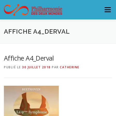
Aller
au
Menu
contenu
L’ORCHESTRE
CONCERTS & BILLETTERIE 26-27
AFFICHE A4_DERVAL
ACCUEILLIR LA PHILHARMONIE
Affiche A4_Derval
PUBLIÉ LE
30 JUILLET 2018
PAR
CATHERINE
SOUTENEZ LA PHILHARMONIE
CONTACT