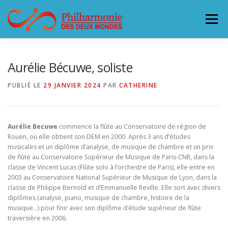
Aller
au
Menu
contenu
L’ORCHESTRE
CONCERTS & BILLETTERIE 26-27
Aurélie Bécuwe, soliste
PUBLIÉ LE
29 JANVIER 2024
PAR
CATHERINE
ACCUEILLIR LA PHILHARMONIE
Aurélie Becuwe
commence la flûte au Conservatoire de région de
SOUTENEZ LA PHILHARMONIE
CONTACT
Rouen, où elle obtient son DEM en 2000. Après 3 ans d’études
musicales et un diplôme d’analyse, de musique de chambre et un prix
de flûte au Conservatoire Supérieur de Musique de Paris-CNR, dans la
classe de Vincent Lucas (Flûte solo à l’orchestre de Paris), elle entre en
2003 au Conservatoire National Supérieur de Musique de Lyon, dans la
classe de Philippe Bernold et d’Emmanuelle Reville. Elle sort avec divers
diplômes (analyse, piano, musique de chambre, histoire de la
musique…) pour finir avec son diplôme d’étude supérieur de flûte
traversière en 2006.