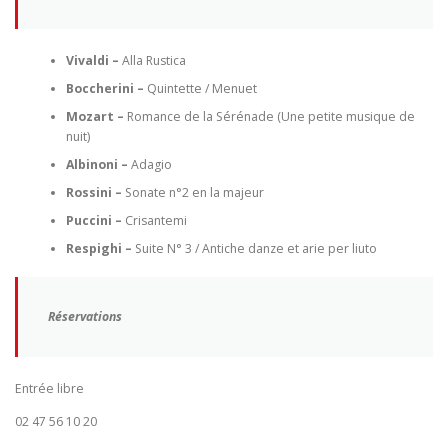
Vivaldi –
Alla Rustica
Boccherini –
Quintette / Menuet
Mozart –
Romance de la Sérénade (Une petite musique de
nuit)
Albinoni –
Adagio
Rossini –
Sonate n°2 en la majeur
Puccini –
Crisantemi
Respighi –
Suite N° 3 / Antiche danze et arie per liuto
Réservations
Entrée libre
02 47 56 10 20