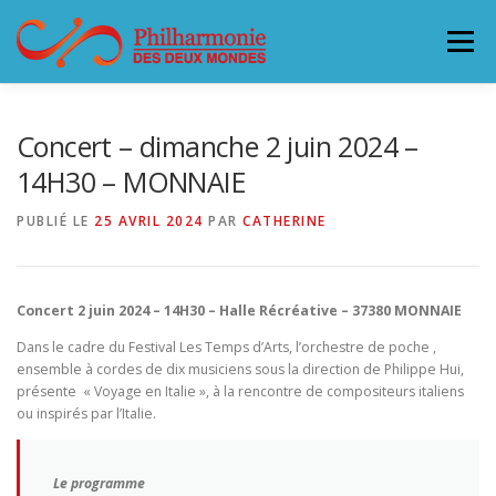
Aller
au
Menu
contenu
L’ORCHESTRE
CONCERTS & BILLETTERIE 26-27
Concert – dimanche 2 juin 2024 –
14H30 – MONNAIE
ACCUEILLIR LA PHILHARMONIE
PUBLIÉ LE
25 AVRIL 2024
PAR
CATHERINE
SOUTENEZ LA PHILHARMONIE
CONTACT
Concert 2 juin 2024 – 14H30 – Halle Récréative – 37380 MONNAIE
Dans le cadre du Festival Les Temps d’Arts, l’orchestre de poche ,
ensemble à cordes de dix musiciens sous la direction de Philippe Hui,
présente « Voyage en Italie », à la rencontre de compositeurs italiens
ou inspirés par l’Italie.
Le programme