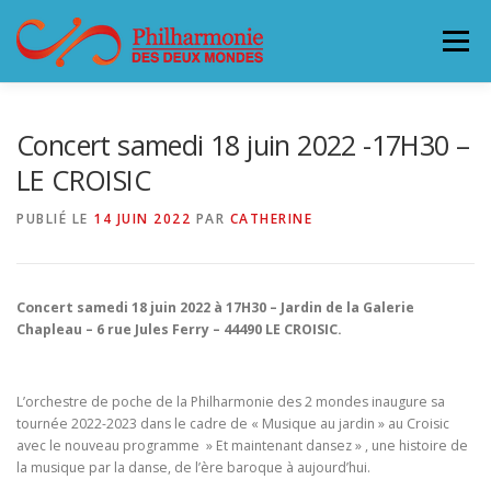
Aller
au
Menu
contenu
L’ORCHESTRE
CONCERTS & BILLETTERIE 26-27
Concert samedi 18 juin 2022 -17H30 –
LE CROISIC
ACCUEILLIR LA PHILHARMONIE
PUBLIÉ LE
14 JUIN 2022
PAR
CATHERINE
SOUTENEZ LA PHILHARMONIE
CONTACT
Concert samedi 18 juin 2022 à 17H30 – Jardin de la Galerie
Chapleau – 6 rue Jules Ferry – 44490 LE CROISIC.
L’orchestre de poche de la Philharmonie des 2 mondes inaugure sa
tournée 2022-2023 dans le cadre de « Musique au jardin » au Croisic
avec le nouveau programme » Et maintenant dansez » , une histoire de
la musique par la danse, de l’ère baroque à aujourd’hui.