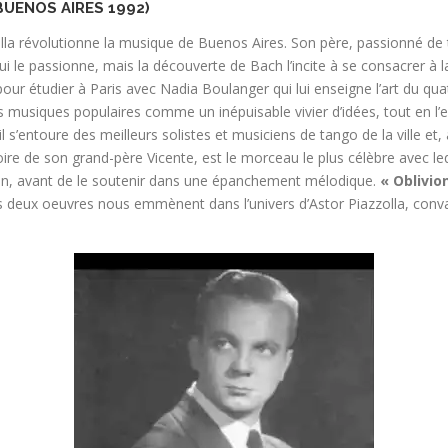
BUENOS AIRES 1992)
la révolutionne la musique de Buenos Aires. Son père, passionné de t
i le passionne, mais la découverte de Bach l’incite à se consacrer à 
our étudier à Paris avec Nadia Boulanger qui lui enseigne l’art du qua
les musiques populaires comme un inépuisable vivier d’idées, tout en l
s’entoure des meilleurs solistes et musiciens de tango de la ville et,
e de son grand-père Vicente, est le morceau le plus célèbre avec leque
on, avant de le soutenir dans une épanchement mélodique.
« Oblivio
es deux oeuvres nous emmènent dans l’univers d’Astor Piazzolla, conv