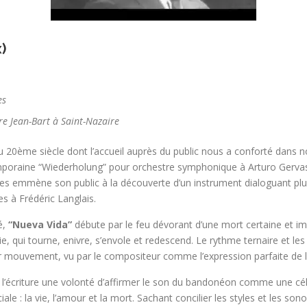
x)
es
re Jean-Bart à Saint-Nazaire
20ème siècle dont l’accueil auprès du public nous a conforté dans not
oraine “Wiederholung” pour orchestre symphonique à Arturo Gervas
es emmène son public à la découverte d’un instrument dialoguant pl
s à Frédéric Langlais.
é,
“Nueva Vida”
débute par le feu dévorant d’une mort certaine et im
 la vie, qui tourne, enivre, s’envole et redescend. Le rythme ternaire 
r mouvement, vu par le compositeur comme l’expression parfaite de la
 l’écriture une volonté d’affirmer le son du bandonéon comme une cél
le : la vie, l’amour et la mort. Sachant concilier les styles et les son