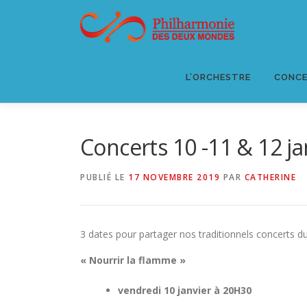
Aller
au
contenu
L’ORCHESTRE
CONCE
Concerts 10 -11 & 12 ja
PUBLIÉ LE
17 NOVEMBRE 2019
PAR
CATHERINE
3 dates pour partager nos traditionnels concerts 
« Nourrir la flamme »
vendredi 10 janvier à 20H30