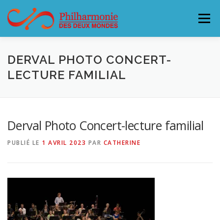
Aller
au
Menu
contenu
L’ORCHESTRE
CONCERTS & BILLETTERIE 26-27
DERVAL PHOTO CONCERT-
LECTURE FAMILIAL
ACCUEILLIR LA PHILHARMONIE
Derval Photo Concert-lecture familial
SOUTENEZ LA PHILHARMONIE
CONTACT
PUBLIÉ LE
1 AVRIL 2023
PAR
CATHERINE