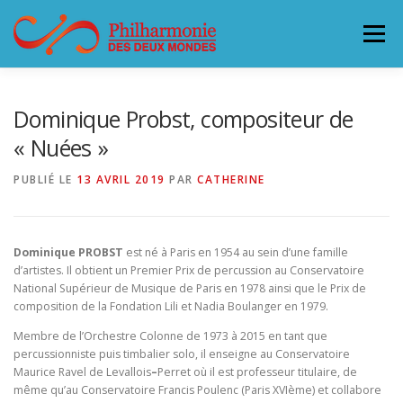
Aller
au
Menu
contenu
L’ORCHESTRE
CONCERTS & BILLETTERIE 26-27
Dominique Probst, compositeur de
« Nuées »
ACCUEILLIR LA PHILHARMONIE
PUBLIÉ LE
13 AVRIL 2019
PAR
CATHERINE
SOUTENEZ LA PHILHARMONIE
CONTACT
Dominique PROBST
est né à Paris en 1954 au sein d’une famille
d’artistes. Il obtient un Premier Prix de percussion au Conservatoire
National Supérieur de Musique de Paris en 1978 ainsi que le Prix de
composition de la Fondation Lili et Nadia Boulanger en 1979.
Membre de l’Orchestre Colonne de 1973 à 2015 en tant que
percussionniste puis timbalier solo, il enseigne au Conservatoire
Maurice Ravel de Levallois
–
Perret où il est professeur titulaire, de
même qu’au Conservatoire Francis Poulenc (Paris XVIème) et collabore