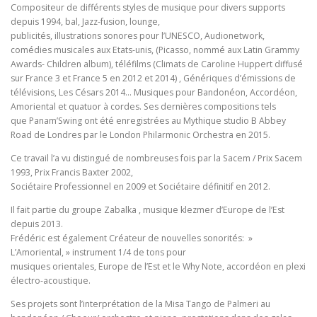
Compositeur de différents styles de musique pour divers supports
depuis 1994, bal, Jazz-fusion, lounge,
publicités, illustrations sonores pour l’UNESCO, Audionetwork,
comédies musicales aux Etats-unis, (Picasso, nommé aux Latin Grammy
Awards- Children album), téléfilms (Climats de Caroline Huppert diffusé
sur France 3 et France 5 en 2012 et 2014) , Génériques d’émissions de
télévisions, Les Césars 2014… Musiques pour Bandonéon, Accordéon,
Amoriental et quatuor à cordes. Ses dernières compositions tels
que Panam’Swing ont été enregistrées au Mythique studio B Abbey
Road de Londres par le London Philarmonic Orchestra en 2015.
Ce travail l’a vu distingué de nombreuses fois par la Sacem / Prix Sacem
1993, Prix Francis Baxter 2002,
Sociétaire Professionnel en 2009 et Sociétaire définitif en 2012.
Il fait partie du groupe Zabalka , musique klezmer d’Europe de l’Est
depuis 2013.
Frédéric est également Créateur de nouvelles sonorités: »
L’Amoriental, » instrument 1/4 de tons pour
musiques orientales, Europe de l’Est et le Why Note, accordéon en plexi
électro-acoustique.
Ses projets sont l’interprétation de la Misa Tango de Palmeri au