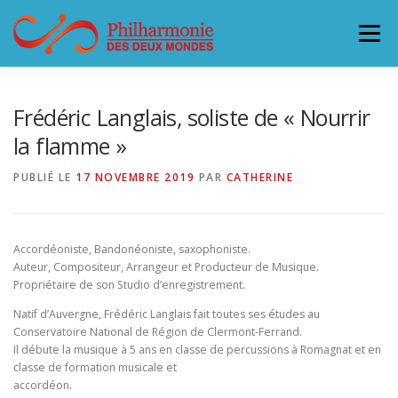
Aller
au
Menu
contenu
L’ORCHESTRE
CONCERTS & BILLETTERIE 26-27
Frédéric Langlais, soliste de « Nourrir
la flamme »
ACCUEILLIR LA PHILHARMONIE
PUBLIÉ LE
17 NOVEMBRE 2019
PAR
CATHERINE
SOUTENEZ LA PHILHARMONIE
CONTACT
Accordéoniste, Bandonéoniste, saxophoniste.
Auteur, Compositeur, Arrangeur et Producteur de Musique.
Propriétaire de son Studio d’enregistrement.
Natif d’Auvergne, Frédéric Langlais fait toutes ses études au
Conservatoire National de Région de Clermont-Ferrand.
Il débute la musique à 5 ans en classe de percussions à Romagnat et en
classe de formation musicale et
accordéon.