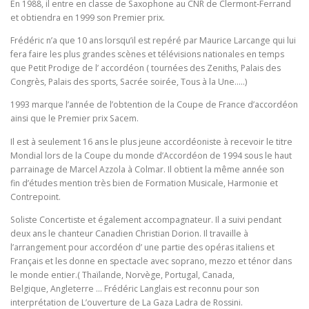
En 1988, il entre en classe de Saxophone au CNR de Clermont-Ferrand
et obtiendra en 1999 son Premier prix.
Frédéric n’a que 10 ans lorsqu’il est repéré par Maurice Larcange qui lui
fera faire les plus grandes scènes et télévisions nationales en temps
que Petit Prodige de l’ accordéon ( tournées des Zeniths, Palais des
Congrès, Palais des sports, Sacrée soirée, Tous à la Une…..)
1993 marque l’année de l’obtention de la Coupe de France d’accordéon
ainsi que le Premier prix Sacem.
Il est à seulement 16 ans le plus jeune accordéoniste à recevoir le titre
Mondial lors de la Coupe du monde d’Accordéon de 1994 sous le haut
parrainage de Marcel Azzola à Colmar. Il obtient la même année son
fin d’études mention très bien de Formation Musicale, Harmonie et
Contrepoint.
Soliste Concertiste et également accompagnateur. Il a suivi pendant
deux ans le chanteur Canadien Christian Dorion. Il travaille à
l’arrangement pour accordéon d’ une partie des opéras italiens et
Français et les donne en spectacle avec soprano, mezzo et ténor dans
le monde entier.( Thaïlande, Norvège, Portugal, Canada,
Belgique, Angleterre … Frédéric Langlais est reconnu pour son
interprétation de L’ouverture de La Gaza Ladra de Rossini.