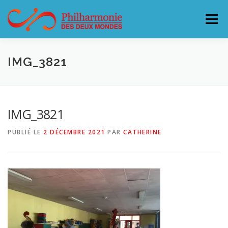
Aller
au
Menu
contenu
L’ORCHESTRE
CONCERTS & BILLETTERIE 26-27
IMG_3821
ACCUEILLIR LA PHILHARMONIE
IMG_3821
PUBLIÉ LE
2 DÉCEMBRE 2021
PAR
CATHERINE
SOUTENEZ LA PHILHARMONIE
CONTACT