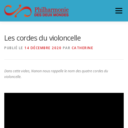
Aller
au
Menu
contenu
L’ORCHESTRE
CONCERTS & BILLETTERIE 26-27
Les cordes du violoncelle
PUBLIÉ LE
14 DÉCEMBRE 2020
PAR
CATHERINE
ACCUEILLIR LA PHILHARMONIE
Dans cette video, Nanon nous rappelle le nom des quatre cordes du
SOUTENEZ LA PHILHARMONIE
CONTACT
violoncelle.