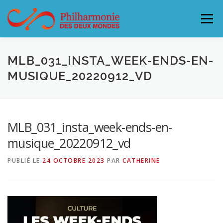
Aller
au
Menu
contenu
L’ORCHESTRE
CONCERTS & BILLETTERIE 26-27
MLB_031_INSTA_WEEK-ENDS-EN-
MUSIQUE_20220912_VD
ACCUEILLIR LA PHILHARMONIE
MLB_031_insta_week-ends-en-
SOUTENEZ LA PHILHARMONIE
CONTACT
musique_20220912_vd
PUBLIÉ LE
24 OCTOBRE 2023
PAR
CATHERINE