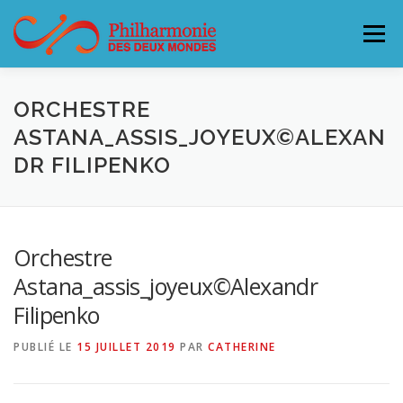
Aller
au
Menu
contenu
L’ORCHESTRE
CONCERTS & BILLETTERIE 26-27
ORCHESTRE
ASTANA_ASSIS_JOYEUX©ALEXAN
DR FILIPENKO
ACCUEILLIR LA PHILHARMONIE
SOUTENEZ LA PHILHARMONIE
CONTACT
Orchestre
Astana_assis_joyeux©Alexandr
Filipenko
PUBLIÉ LE
15 JUILLET 2019
PAR
CATHERINE