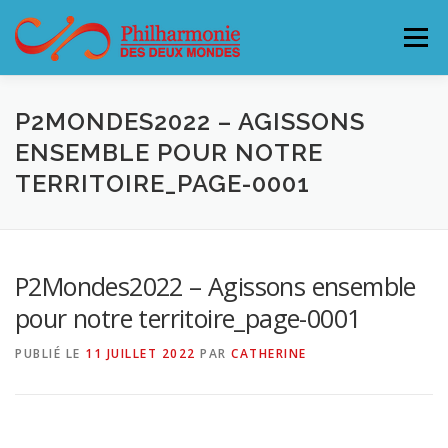
Aller
au
Menu
contenu
L’ORCHESTRE
CONCERTS & BILLETTERIE 26-27
P2MONDES2022 – AGISSONS
ENSEMBLE POUR NOTRE
TERRITOIRE_PAGE-0001
ACCUEILLIR LA PHILHARMONIE
SOUTENEZ LA PHILHARMONIE
CONTACT
P2Mondes2022 – Agissons ensemble
pour notre territoire_page-0001
PUBLIÉ LE
11 JUILLET 2022
PAR
CATHERINE