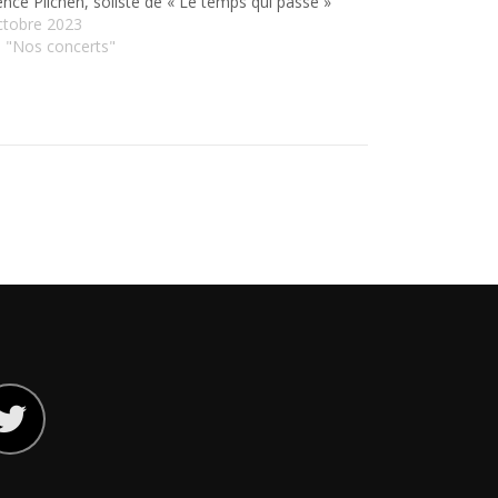
ce Pilchen, soliste de « Le temps qui passe »
ctobre 2023
 "Nos concerts"