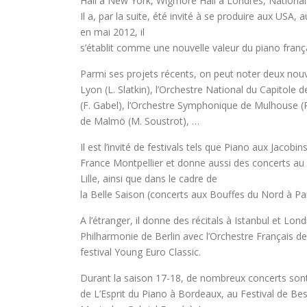
Hall à New York, Wigmore Hall à Londres, National 
Il a, par la suite, été invité à se produire aux USA
en mai 2012, il
s’établit comme une nouvelle valeur du piano frança
Parmi ses projets récents, on peut noter deux nouve
Lyon (L. Slatkin), l’Orchestre National du Capitole 
(F. Gabel), l’Orchestre Symphonique de Mulhouse (
de Malmö (M. Soustrot), …
Il est l’invité de festivals tels que Piano aux Jac
France Montpellier et donne aussi des concerts au 
Lille, ainsi que dans le cadre de
la Belle Saison (concerts aux Bouffes du Nord à Pa
A l’étranger, il donne des récitals à Istanbul et Lon
Philharmonie de Berlin avec l’Orchestre Français de
festival Young Euro Classic.
Durant la saison 17-18, de nombreux concerts son
de L’Esprit du Piano à Bordeaux, au Festival de Be