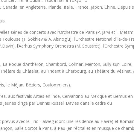
Concert Hall à Dublin, Tsuda Hall à Tokyo, …
, au Canada, en Angleterre, Irlande, Italie, France, Japon, Chine. Depui
is.
lles séries de concerts avec l’Orchestre de Paris (P. Järvi et I. Metz
de Toulouse (T. Sokhiev & A. Altinoglu), l’Orchestre National d’Ile-de-
P.Davin), l’Aarhus Symphony Orchestra (M. Soustrot), l’Orchestre Sym
obins, La Roque d’Anthéron, Chambord, Colmar, Menton, Sully-sur- Loire,
Théâtre du Châtelet, au Trident à Cherbourg, au Théâtre du Vésinet, à
ris, le Méjan, Béziers, Coulommiers).
dres, aux festivals Arties en Inde, Cervantino au Mexique et Bemus en Se
s Jeunes dirigé par Dennis Russell Davies dans le cadre du
t prévus avec le Trio Talweg (dont une résidence au Havre) et Roma
sançon, Salle Cortot à Paris, à Pau (en récital et en musique de cha