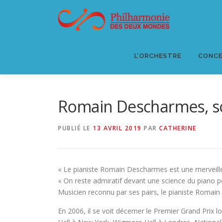
Aller
au
contenu
L’ORCHESTRE
CONCE
Romain Descharmes, so
PUBLIÉ LE
13 AVRIL 2019
PAR
CATHERINE
« Le pianiste Romain Descharmes est une merveille d
« On reste admiratif devant une science du piano 
Musicien reconnu par ses pairs, le pianiste Romai
En 2006, il se voit décerner le Premier Grand Prix l