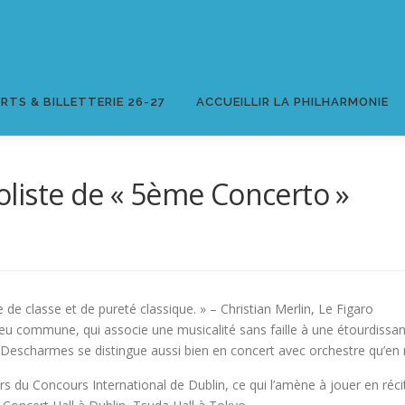
RTS & BILLETTERIE 26-27
ACCUEILLIR LA PHILHARMONIE
liste de « 5ème Concerto »
e classe et de pureté classique. » – Christian Merlin, Le Figaro
peu commune, qui associe une musicalité sans faille à une étourdiss
n Descharmes se distingue aussi bien en concert avec orchestre qu’en
ors du Concours International de Dublin, ce qui l’amène à jouer en réci