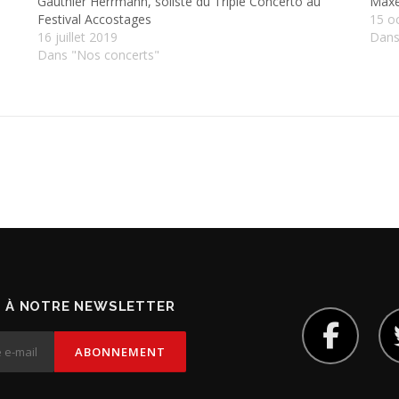
Gauthier Herrmann, soliste du Triple Concerto au
Maxen
Festival Accostages
15 o
16 juillet 2019
Dans
Dans "Nos concerts"
 À NOTRE NEWSLETTER