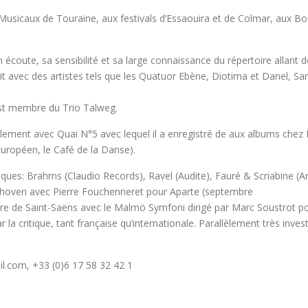
icaux de Touraine, aux festivals d’Essaouira et de Colmar, aux Bouf
 écoute, sa sensibilité et sa large connaissance du répertoire allant
roduit avec des artistes tels que les Quatuor Ebène, Diotima et Danel
est membre du Trio Talweg.
ment avec Quai N°5 avec lequel il a enregistré de aux albums chez De
’Européen, le Café de la Danse).
ues: Brahms (Claudio Records), Ravel (Audite), Fauré & Scriabine (Art
ethoven avec Pierre Fouchenneret pour Aparte (septembre
stre de Saint-Saëns avec le Malmö Symfoni dirigé par Marc Soustrot 
la critique, tant française qu’internationale. Parallèlement très invest
l.com, +33 (0)6 17 58 32 42 1