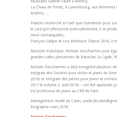
Musicales Gabriel Fauré à Annecy,
La Chaux de Fonds, à Luxembourg, aux Moments Mus
Brahms, …
Pianiste recherché en tant que chambriste pour son
le Lied qu’il affectionne particulièrement, il se p
Henri Demarquette,
François Salque et Lise Berthaud. Depuis 2016, il 
Musicien éclectique, Romain Descharmes joue égale
grandes salles parisiennes (le Bataclan, la Cigale, l
Romain Descharmes a déjà enregistré plusieurs disq
Intégrale des Sonates pour violon et piano de Be
2016) et Intégrale des pièces pour piano et orche
2017 & volume 3, avril 2018) – ont été applaudis par 
est professeur de piano au CRR de Paris.
Management: Axelle de Calan, axelle.decalan@gmai
Biographie mars 2018
Romain Descharmes