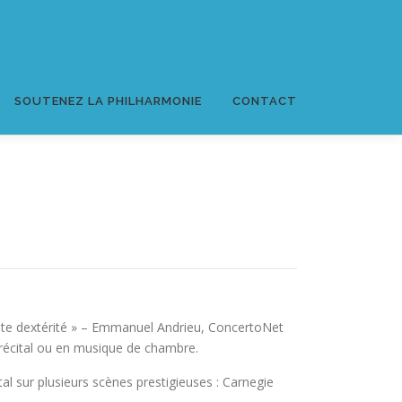
SOUTENEZ LA PHILHARMONIE
CONTACT
ante dextérité » – Emmanuel Andrieu, ConcertoNet
 récital ou en musique de chambre.
tal sur plusieurs scènes prestigieuses : Carnegie