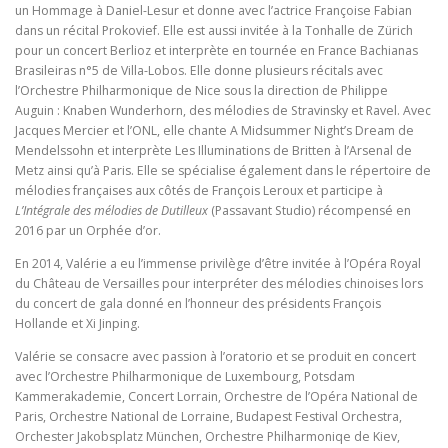
un Hommage à Daniel-Lesur et donne avec l’actrice Françoise Fabian
dans un récital Prokovief. Elle est aussi invitée à la Tonhalle de Zürich
pour un concert Berlioz et interprète en tournée en France Bachianas
Brasileiras n°5 de Villa-Lobos. Elle donne plusieurs récitals avec
l’Orchestre Philharmonique de Nice sous la direction de Philippe
Auguin : Knaben Wunderhorn, des mélodies de Stravinsky et Ravel. Avec
Jacques Mercier et l’ONL, elle chante A Midsummer Night’s Dream de
Mendelssohn et interprète Les Illuminations de Britten à l’Arsenal de
Metz ainsi qu’à Paris. Elle se spécialise également dans le répertoire de
mélodies françaises aux côtés de François Leroux et participe à
L’Intégrale des mélodies de Dutilleux
(Passavant Studio) récompensé en
2016 par un Orphée d’or.
En 2014, Valérie a eu l’immense privilège d’être invitée à l’Opéra Royal
du Château de Versailles pour interpréter des mélodies chinoises lors
du concert de gala donné en l’honneur des présidents François
Hollande et Xi Jinping.
Valérie se consacre avec passion à l’oratorio et se produit en concert
avec l’Orchestre Philharmonique de Luxembourg, Potsdam
Kammerakademie, Concert Lorrain, Orchestre de l’Opéra National de
Paris, Orchestre National de Lorraine, Budapest Festival Orchestra,
Orchester Jakobsplatz München, Orchestre Philharmoniqe de Kiev,