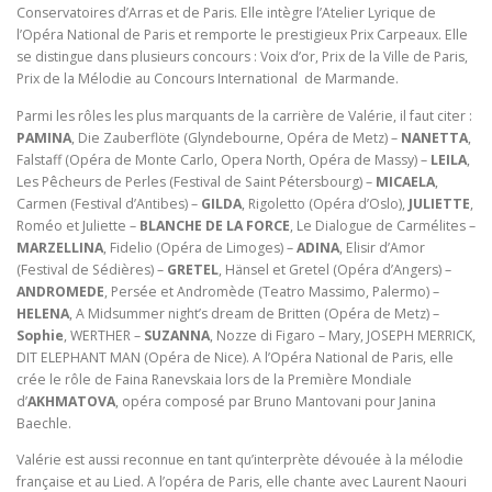
Conservatoires d’Arras et de Paris. Elle intègre l’Atelier Lyrique de
l’Opéra National de Paris et remporte le prestigieux Prix Carpeaux. Elle
se distingue dans plusieurs concours : Voix d’or, Prix de la Ville de Paris,
Prix de la Mélodie au Concours International de Marmande.
Parmi les rôles les plus marquants de la carrière de Valérie, il faut citer :
PAMINA
, Die Zauberflöte (Glyndebourne, Opéra de Metz) –
NANETTA
,
Falstaff (Opéra de Monte Carlo, Opera North, Opéra de Massy) –
LEILA
,
Les Pêcheurs de Perles (Festival de Saint Pétersbourg) –
MICAELA
,
Carmen (Festival d’Antibes) –
GILDA
, Rigoletto (Opéra d’Oslo),
JULIETTE
,
Roméo et Juliette –
BLANCHE DE LA FORCE
, Le Dialogue de Carmélites –
MARZELLINA
, Fidelio (Opéra de Limoges) –
ADINA
, Elisir d’Amor
(Festival de Sédières) –
GRETEL
, Hänsel et Gretel (Opéra d’Angers) –
ANDROMEDE
, Persée et Andromède (Teatro Massimo, Palermo) –
HELENA
, A Midsummer night’s dream de Britten (Opéra de Metz) –
Sophie
, WERTHER –
SUZANNA
, Nozze di Figaro – Mary, JOSEPH MERRICK,
DIT ELEPHANT MAN (Opéra de Nice). A l’Opéra National de Paris, elle
crée le rôle de Faina Ranevskaia lors de la Première Mondiale
d’
AKHMATOVA
, opéra composé par Bruno Mantovani pour Janina
Baechle.
Valérie est aussi reconnue en tant qu’interprète dévouée à la mélodie
française et au Lied. A l’opéra de Paris, elle chante avec Laurent Naouri