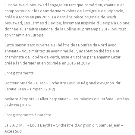
Europa. Wajdi Mouawad l’engage en tant que comédien, chanteur et
compositeur sur les deux derniers volets de l’intégrale de Sophocle,
créée à Mons en juin 2015. La dernière pièce originale de Wajdi
Mouawad, Les Larmes d’Oedipe, librement inspirée d’Oedipe à Colone,
donnée au Théâtre National de la Colline au printemps 2017, poursuit
son chemin en Europe.
Cette saison s’est ouverte au Théâtre des Bouffes du Nord avec
Traviata – Vous méritez un avenir meilleur, adaptation théâtrale et
chambriste de l’opéra de Verdi, mise en scène par Benjamin Lazar,
créée l’an dernier et en tournée en 2018 et 2019.
Enregistrements :
Docteur Miracle – Bizet – Orchestre Lyrique Régional d’Avignon dir.
Samuel Jean – Timpani (2012)
Molière à l’opéra – Lully/Charpentier – Les Paladins dir. Jérôme Corréas
– Glossa (2016)
Enregistrements à paraître :
La S.A.D.M.P. – Louis Beydts – Orchestre d’Avignon dir. Samuel Jean –
Actes Sud