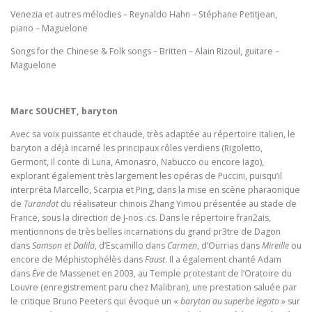
Venezia et autres mélodies – Reynaldo Hahn – Stéphane Petitjean,
piano – Maguelone
Songs for the Chinese & Folk songs – Britten – Alain Rizoul, guitare –
Maguelone
Marc SOUCHET, baryton
Avec sa voix puissante et chaude, très adaptée au répertoire italien, le
baryton a déjà incarné les principaux rôles verdiens (Rigoletto,
Germont, Il conte di Luna, Amonasro, Nabucco ou encore Iago),
explorant également très largement les opéras de Puccini, puisqu’il
interpréta Marcello, Scarpia et Ping, dans la mise en scène pharaonique
de
Turandot
du réalisateur chinois Zhang Yimou présentée au stade de
France, sous la direction de J-nos .cs. Dans le répertoire fran2ais,
mentionnons de très belles incarnations du grand pr3tre de Dagon
dans
Samson et Dalila
, d’Escamillo dans
Carmen
, d’Ourrias dans
Mireille
ou
encore de Méphistophélès dans
Faust
. Il a également chanté Adam
dans
Ève
de Massenet en 2003, au Temple protestant de l’Oratoire du
Louvre (enregistrement paru chez Malibran), une prestation saluée par
le critique Bruno Peeters qui évoque un «
baryton au superbe legato
» sur