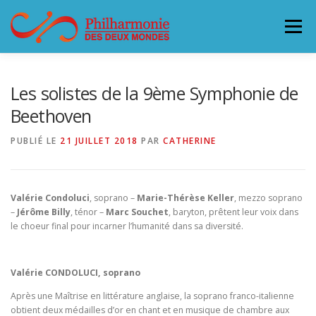
Aller
au
Menu
contenu
L’ORCHESTRE
CONCERTS & BILLETTERIE 26-27
Les solistes de la 9ème Symphonie de
Beethoven
ACCUEILLIR LA PHILHARMONIE
PUBLIÉ LE
21 JUILLET 2018
PAR
CATHERINE
SOUTENEZ LA PHILHARMONIE
CONTACT
Valérie Condoluci
, soprano –
Marie-Thérèse Keller
, mezzo soprano
–
Jérôme Billy
, ténor –
Marc Souchet
, baryton, prêtent leur voix dans
le choeur final pour incarner l’humanité dans sa diversité.
Valérie CONDOLUCI, soprano
Après une Maîtrise en littérature anglaise, la soprano franco-italienne
obtient deux médailles d’or en chant et en musique de chambre aux