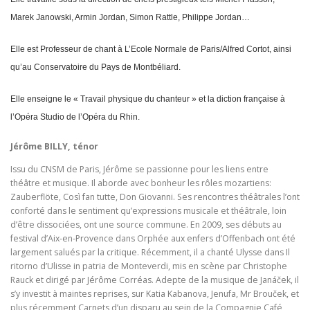
Marek Janowski, Armin Jordan, Simon Rattle,
Philippe Jordan…
Elle est Professeur de chant à L’Ecole Normale de Paris/Alfred Cortot, ainsi
qu’au Conservatoire du Pays de Montbéliard.
Elle enseigne le « Travail physique du chanteur » et la diction française à
l’Opéra Studio de l’Opéra du Rhin.
Jérôme BILLY, ténor
Issu du CNSM de Paris, Jérôme se passionne pour les liens entre
théâtre et musique. Il aborde avec bonheur les rôles mozartiens:
Zauberflöte, Così fan tutte, Don Giovanni. Ses rencontres théâtrales l’ont
conforté dans le sentiment qu’expressions musicale et théâtrale, loin
d’être dissociées, ont une source commune. En 2009, ses débuts au
festival d’Aix-en-Provence dans Orphée aux enfers d’Offenbach ont été
largement salués par la critique. Récemment, il a chanté Ulysse dans Il
ritorno d’Ulisse in patria de Monteverdi, mis en scène par Christophe
Rauck et dirigé par Jérôme Corréas. Adepte de la musique de Janáček, il
s’y investit à maintes reprises, sur Katia Kabanova, Jenufa, Mr Brouček, et
plus récemment Carnets d’un disparu au sein de la Compagnie Café