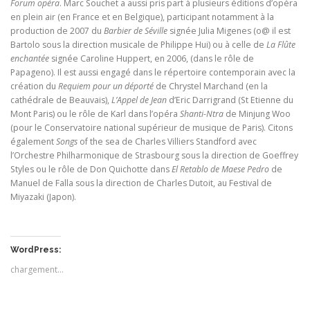
Forum opéra
. Marc Souchet a aussi pris part à plusieurs éditions d’opéra
en plein air (en France et en Belgique), participant notamment à la
production de 2007 du
Barbier de Séville
signée Julia Migenes (o@ il est
Bartolo sous la direction musicale de Philippe Hui) ou à celle de
La Flûte
enchantée
signée Caroline Huppert, en 2006, (dans le rôle de
Papageno). Il est aussi engagé dans le répertoire contemporain avec la
création du
Requiem pour un déporté
de Chrystel Marchand (en la
cathédrale de Beauvais),
L’Appel de Jean
d’Eric Darrigrand (St Etienne du
Mont Paris) ou le rôle de Karl dans l’opéra
Shanti-Ntra
de Minjung Woo
(pour le Conservatoire national supérieur de musique de Paris). Citons
également
Songs
of the sea de Charles Villiers Standford avec
l’Orchestre Philharmonique de Strasbourg sous la direction de Goeffrey
Styles ou le rôle de Don Quichotte dans
El Retablo de Maese Pedro
de
Manuel de Falla sous la direction de Charles Dutoit, au Festival de
Miyazaki (Japon).
WordPress:
chargement…