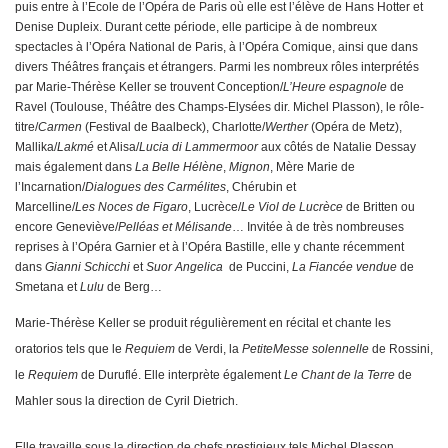
puis entre à l’Ecole de l’Opéra de Paris où elle est l’élève de Hans Hotter et
Denise Dupleix. Durant cette période, elle participe à de nombreux
spectacles à l’Opéra National de Paris, à l’Opéra Comique, ainsi que dans
divers Théâtres français et étrangers. Parmi les nombreux rôles interprétés
par Marie-Thérèse Keller se trouvent Conception/
L’Heure espagnole
de
Ravel (Toulouse, Théâtre des Champs-Elysées dir. Michel Plasson), le rôle-
titre/
Carmen
(Festival de Baalbeck), Charlotte/
Werther
(Opéra de Metz),
Mallika/
Lakmé
et Alisa/
Lucia di Lammermoor
aux côtés de Natalie Dessay
mais également dans
La
Belle
Hélène
,
Mignon
, Mère Marie de
l’Incarnation/
Dialogues
des
Carmélites
, Chérubin et
Marcelline/
Les
Noces
de
Figaro
, Lucrèce/
Le Viol de Lucrèce
de Britten ou
encore Geneviève/
Pelléas
et
Mélisande
… Invitée à de très nombreuses
reprises à l’Opéra Garnier et à l’Opéra Bastille, elle y chante récemment
dans
Gianni Schicchi
et
Suor
Angelica
de Puccini,
La
Fiancée
vendue
de
Smetana et
Lulu
de Berg…
Marie-Thérèse Keller se produit régulièrement en récital et chante les
oratorios tels que le
Requiem
de Verdi, la
PetiteMesse
solennelle
de Rossini,
le
Requiem
de Duruflé. Elle interprète également
Le Chant de la Terre
de
Mahler sous la direction de Cyril Dietrich.
Elle travaille sous la direction de chefs prestigieux tels Michel Plasson,