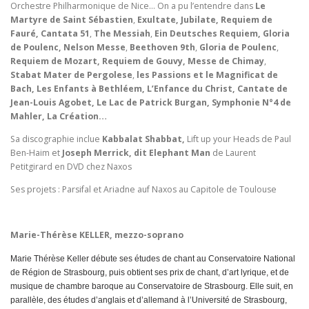
Orchestre Philharmonique de Nice… On a pu l’entendre dans
Le
Martyre de Saint Sébastien
,
Exultate, Jubilate, Requiem de
Fauré, Cantata 51
,
The Messiah
,
Ein Deutsches Requiem, Gloria
de Poulenc, Nelson Messe
,
Beethoven 9th
,
Gloria de Poulenc
,
Requiem de Mozart, Requiem de Gouvy, Messe de Chimay
,
Stabat Mater de Pergolese
,
les Passions et le Magnificat de
Bach, Les Enfants à Bethléem, L’Enfance du Christ, Cantate de
Jean-Louis Agobet, Le Lac de Patrick Burgan, Symphonie N°4 de
Mahler, La Création…
Sa discographie inclue
Kabbalat Shabbat,
Lift up your Heads de Paul
Ben-Haim et
Joseph Merrick, dit Elephant Man
de Laurent
Petitgirard en DVD chez Naxos
Ses projets : Parsifal et Ariadne auf Naxos au Capitole de Toulouse
Marie-Thérèse KELLER, mezzo-soprano
Marie Thérèse Keller débute ses études de chant au Conservatoire National
de Région de Strasbourg, puis obtient ses prix de chant, d’art lyrique, et de
musique de chambre baroque au Conservatoire de Strasbourg. Elle suit, en
parallèle, des études d’anglais et d’allemand à l’Université de Strasbourg,