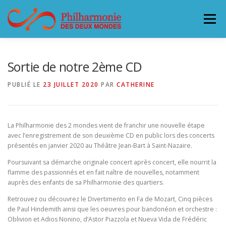
Aller
au
Menu
contenu
L’ORCHESTRE
CONCERTS & BILLETTERIE 26-27
Sortie de notre 2ème CD
PUBLIÉ LE
23 JUILLET 2020
PAR
CATHERINE
ACCUEILLIR LA PHILHARMONIE
La Philharmonie des 2 mondes vient de franchir une nouvelle étape
SOUTENEZ LA PHILHARMONIE
CONTACT
avec l’enregistrement de son deuxième CD en public lors des concerts
présentés en janvier 2020 au Théâtre Jean-Bart à Saint-Nazaire.
Poursuivant sa démarche originale concert après concert, elle nourrit la
flamme des passionnés et en fait naître de nouvelles, notamment
auprès des enfants de sa Philharmonie des quartiers.
Retrouvez ou découvrez le Divertimento en Fa de Mozart, Cinq pièces
de Paul Hindemith ainsi que les oeuvres pour bandonéon et orchestre :
Oblivion et Adios Nonino, d’Astor Piazzola et Nueva Vida de Frédéric