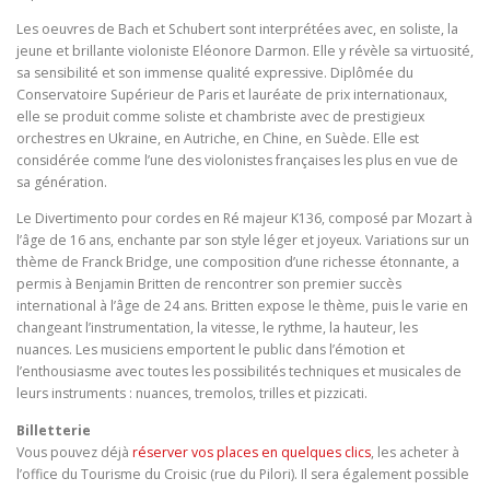
Les oeuvres de
Bach et
Schubert sont interprétées avec, en soliste, la
jeune et brillante violoniste Eléonore Darmon. Elle y révèle sa virtuosité,
sa sensibilité et son immense qualité expressive. Diplômée du
Conservatoire Supérieur de Paris et lauréate de prix internationaux,
elle se produit comme soliste et chambriste avec de prestigieux
orchestres en Ukraine, en Autriche, en Chine, en Suède. Elle est
considérée comme l’une des violonistes françaises les plus en vue de
sa génération.
Le Divertimento pour cordes en Ré majeur K136, composé par Mozart à
l’âge de 16 ans, enchante par son style léger et joyeux. Variations sur un
thème de Franck Bridge, une composition d’une richesse étonnante, a
permis à Benjamin Britten de rencontrer son premier succès
international à l’âge de 24 ans. Britten expose le thème, puis le varie en
changeant l’instrumentation, la vitesse, le rythme, la hauteur, les
nuances. Les musiciens emportent le public dans l’émotion et
l’enthousiasme avec toutes les possibilités techniques et musicales de
leurs instruments : nuances, tremolos, trilles et pizzicati.
Billetterie
Vous pouvez déjà
réserver vos places en quelques clics
, les acheter à
l’office du Tourisme du Croisic (rue du Pilori). Il sera également possible