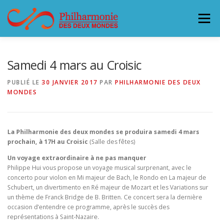
Aller
au
Menu
contenu
L’ORCHESTRE
CONCERTS & BILLETTERIE 26-27
Samedi 4 mars au Croisic
PUBLIÉ LE
30 JANVIER 2017
PAR
PHILHARMONIE DES DEUX
MONDES
ACCUEILLIR LA PHILHARMONIE
SOUTENEZ LA PHILHARMONIE
CONTACT
La Philharmonie des deux mondes se produira samedi 4 mars
prochain, à 17H au Croisic
(Salle des fêtes)
Un voyage extraordinaire à ne pas manquer
Philippe Hui vous propose un voyage musical surprenant, avec le
concerto pour violon en Mi majeur de Bach, le Rondo en La majeur de
Schubert, un divertimento en Ré majeur de Mozart et les Variations sur
un thème de Franck Bridge de B. Britten. Ce concert sera la dernière
occasion d’entendre ce programme, après le succès des
représentations à Saint-Nazaire.