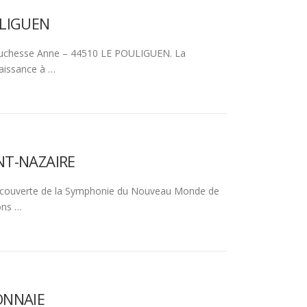
ULIGUEN
 Duchesse Anne – 44510 LE POULIGUEN. La
aissance à …
INT-NAZAIRE
a découverte de la Symphonie du Nouveau Monde de
ons …
MONNAIE